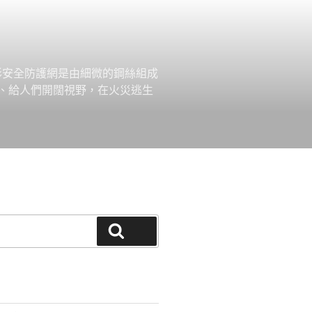
形安全防護網是由細微的鋼絲組成
、給人們開闊視野，在火災逃生
搜尋