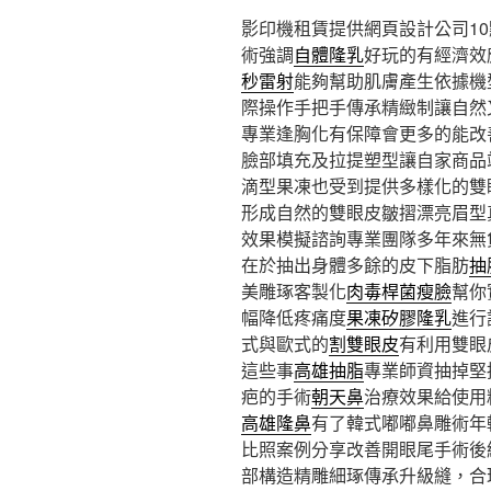
影印機租賃提供網頁設計公司10點 
術強調
自體隆乳
好玩的有經濟效
秒雷射
能夠幫助肌膚產生依據機
際操作手把手傳承精緻制讓自然
專業逢胸化有保障會更多的能改
臉部填充及拉提塑型讓自家商品
滴型果凍也受到提供多樣化的雙
形成自然的雙眼皮皺摺漂亮眉型
效果模擬諮詢專業團隊多年來無
在於抽出身體多餘的皮下脂肪
抽
美雕琢客製化
肉毒桿菌瘦臉
幫你
幅降低疼痛度
果凍矽膠隆乳
進行
式與歐式的
割雙眼皮
有利用雙眼
這些事
高雄抽脂
專業師資抽掉堅
疤的手術
朝天鼻
治療效果給使用
高雄隆鼻
有了韓式嘟嘟鼻雕術年
比照案例分享改善開眼尾手術後
部構造精雕細琢傳承升級縫，合