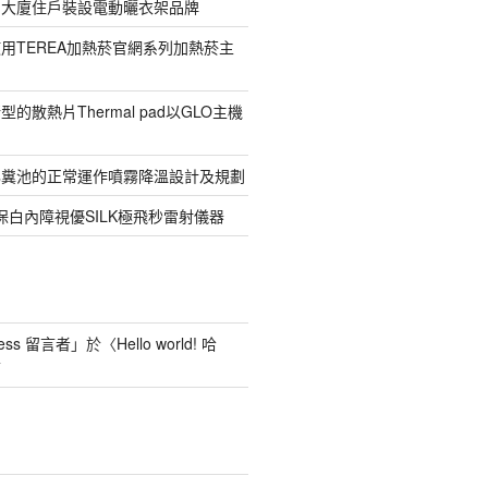
寓大廈住戶裝設電動曬衣架品牌
用TEREA加熱菸官網系列加熱菸主
的散熱片Thermal pad以GLO主機
化糞池的正常運作噴霧降溫設計及規劃
保白內障視優SILK極飛秒雷射儀器
ess 留言者
」於〈
Hello world! 哈
言