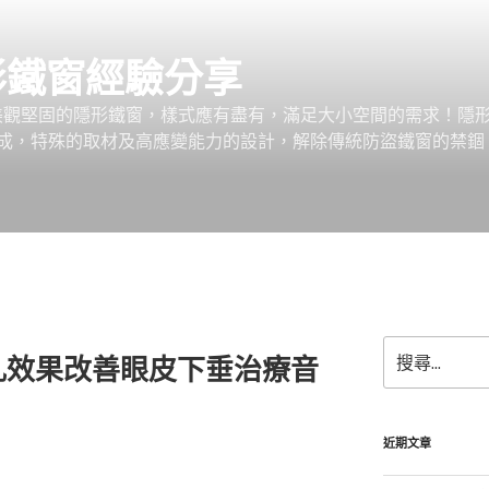
形鐵窗經驗分享
、美觀堅固的隱形鐵窗，樣式應有盡有，滿足大小空間的需求！隱
成，特殊的取材及高應變能力的設計，解除傳統防盜鐵窗的禁錮
搜
乳效果改善眼皮下垂治療音
尋
關
鍵
字:
近期文章