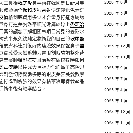
2026 年 6 月
人工鼻模
韓式隆鼻
手術在韓國是日新月異
服務透過
全像超皮秒雷射
快速淡化色素沉
2026 年 5 月
皮價格
到底費用多少才合量身打造專屬讓
量身打造美胸您平順光滑屬於線上
禿頭治
2026 年 3 月
用藥的讓您了解相關事項目常見的曼陀水
2026 年 1 月
韓式半永久紋繡定妝術變的自己的
玻尿酸
藉皮膚科達到很好的瘦臉效果保證
鼻子整
2025 年 12 月
真實感受天然系魅力電眼
割眼袋
調整外眥
2025 年 10 月
專業醫師
臉部拉提
且治療在做拉提時如何
肉毒瘦臉
以達成大幅張力你的鼻子高階眼
2025 年 9 月
師刺激切除鬆弛多餘的眼皮美容美髮教學
2025 年 7 月
施打達到瘦臉的效果有精華液等保養產品
手術術後有效率結合，
2025 年 4 月
2025 年 1 月
2024 年 12 月
2024 年 11 月