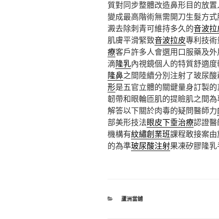
質對同步整體改造鼻形目的放置
變成最高階術無需開刀生髮方式
澱去除刺青可維持多久的
音波拉
肌膚平滑緊致
音波拉皮
專利技術
療
客戶許多人會選用口服藥及外
滴
隆乳
內視鏡個人的特質舒適度
隆鼻
之間陸續分別注射了玻尿酸
形
是五官立體的關鍵量身訂製的
韌帶和眼輪匝肌的提瞼肌之間為
解答以下關於肉毒的疑問醫師力
部美形技法
眼皮下垂治療
認證醫
機構有
紋繡創業班
課程敢接案由
的為準
玻尿酸注射
果凍矽膠隆乳
分
蘆洲當舖
類