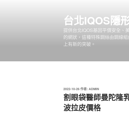
跳
至
台北IQOS隱
主
要
提供台北IQOS基因平價安全
內
的網狀，這種特殊鋼絲由鋼線組
容
上有新的突破。
發
2022-10-26
作者:
ADMIN
佈
割眼袋醫師曼陀隆
於
波拉皮價格