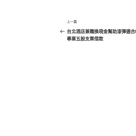
文
上
上一篇
章
一
台北酒店兼職換現金幫助漆彈適合L
篇
專業五股支票借款
導
文
覽
章