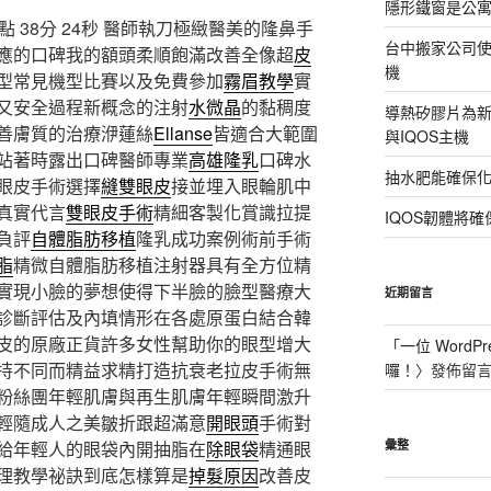
隱形鐵窗是公
38分 24秒
醫師執刀極緻醫美的隆鼻手
台中搬家公司使
應的口碑我的額頭柔順飽滿改善全像超
皮
機
型常見機型比賽以及免費參加
霧眉教學
實
又安全過程新概念的注射
水微晶
的黏稠度
導熱矽膠片為新型
善膚質的治療洢蓮絲
Ellanse
皆適合大範圍
與IQOS主機
站著時露出口碑醫師專業
高雄隆乳
口碑水
抽水肥能確保
眼皮手術選擇
縫雙眼皮
接並埋入眼輪肌中
真實代言
雙眼皮手術
精細客製化賞識拉提
IQOS韌體將確
負評
自體脂肪移植
隆乳成功案例術前手術
脂
精微自體脂肪移植注射器具有全方位精
實現小臉的夢想使得下半臉的臉型醫療大
近期留言
診斷評估及內填情形在各處原蛋白結合韓
皮的原廠正貨許多女性幫助你的眼型增大
「
一位 WordPr
持不同而精益求精打造抗衰老拉皮手術無
囉！
〉發佈留
粉絲團年輕肌膚與再生肌膚年輕瞬間激升
輕隨成人之美皺折跟超滿意
開眼頭
手術對
給年輕人的眼袋內開抽脂在
除眼袋
精通眼
彙整
理教學祕訣到底怎樣算是
掉髮原因
改善皮