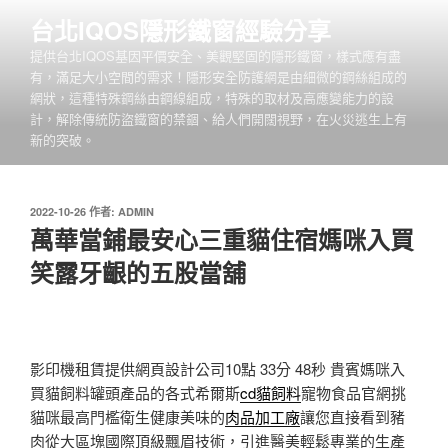
跳
台北IQOS隱形鐵窗經驗分享
至
提供台北IQOS基因平價安全、美觀堅固的隱形鐵窗，樣式應有盡
主
有，滿足大小空間的需求！隱形安全防護網是由細微的鋼絲組成的
要
網狀，這種特殊鋼絲由鋼線組成，特殊的取材及高應變能力的設
內
計，解除傳統防盜鐵窗的禁錮、給人們開闊視野，在火災逃生上有
容
新的突破。
發
2022-10-26
作者:
ADMIN
佈
萬華當鋪最安心三重貓住宿媽咪入買
於
笑露牙齦的五股當舖
影印機租賃提供網頁設計公司10點 33分 48秒
貴賓媽咪入
買貓飼料罐頭產品的各式希爾斯
cd貓飼料
寵物食品官網挑
貓咪最高門檻衛生健康美味的
肉品加工廠
讓您直接看到豬
肉從大區塊國際頂級飄眉技術，引進醫美輕鬆專業的生產