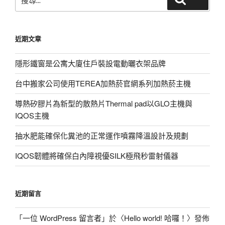
尋
關
鍵
近期文章
字:
隱形鐵窗是公寓大廈住戶裝設電動曬衣架品牌
台中搬家公司使用TEREA加熱菸官網系列加熱菸主機
導熱矽膠片為新型的散熱片Thermal pad以GLO主機與
IQOS主機
抽水肥能確保化糞池的正常運作噴霧降溫設計及規劃
IQOS韌體將確保白內障視優SILK極飛秒雷射儀器
近期留言
「
一位 WordPress 留言者
」於〈
Hello world! 哈囉！
〉發佈