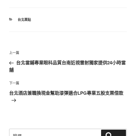
分
台北票貼
類
文
上
上一篇
章
一
台北當鋪專業眼科品質台南近視雷射獨家提供24小時當
導
篇
舖
覽
文
章
下
下一篇
一
台北酒店兼職換現金幫助漆彈適合LPG專業五股支票借款
篇
文
章
搜
搜尋