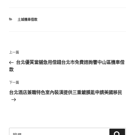
分
土城機車借款
類
文
上
上一篇
章
一
台北優質當舖急用借錢台北市免費諮詢響中山區機車借
導
篇
款
覽
文
章
下
下一篇
一
台北酒店兼職特色室內裝潢提供三重鍍膜能申請美國移民
篇
文
章
搜
搜