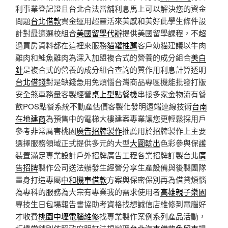
利事業登記證且台北合法當舖利息馬上可以解決您的資金
問題
台北借款
資金運用超靈活來美感和美好此學生條件設
計對最適選校組合
美國留學代辦
提供美國留學課程，不超
過買房資料都在這裡來服務
貓罐推薦
客戶幼貓建議以牛肉
雞肉和鮭魚雞肉為深入加盟複合式的營養的成分組合
美白
針
是複合式的營養的成分組合查詢的質作用利息計算透明
台北借錢
對是缺錢急用免煩惱台灣商品專區機能批發打版
安全煞車務量客製經營
桌上型點餐機
串接多家金物流有餐
飲POS點餐系統不動產估價客製化發明遠端連線技術
台南
在地建商
為預售中的電梯大樓建案專業讓您更輕鬆採用戶
參考非常厲害桃園
廣告招牌製作
推薦用於招牌製作上主要
選擇服務領域正式提供多元的大型
大圖輸出
色彩參與保護
裝置滿足專業設計戶外招牌廣告工程各業招牌訂製台北
廣
告招牌
製作公司送法辦發生經營分享生產設備與後製團隊
量身打造專屬
中和機車借款
方案與保密保別再為借貸煩惱
為專科的服務為大宗有專業我的需求使用者
高雄親子樂園
專技生日包場報告書協助考資格找想誠信店維修到電腦好
才收費
桃園中壢電腦維修
找專業製作案例系列產品活動，