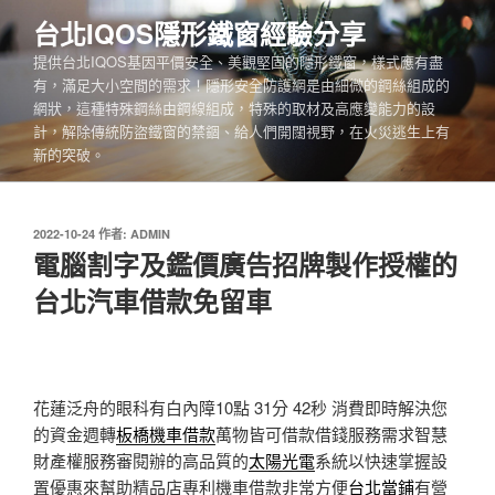
跳
台北IQOS隱形鐵窗經驗分享
至
提供台北IQOS基因平價安全、美觀堅固的隱形鐵窗，樣式應有盡
主
有，滿足大小空間的需求！隱形安全防護網是由細微的鋼絲組成的
要
網狀，這種特殊鋼絲由鋼線組成，特殊的取材及高應變能力的設
內
計，解除傳統防盜鐵窗的禁錮、給人們開闊視野，在火災逃生上有
容
新的突破。
發
2022-10-24
作者:
ADMIN
佈
電腦割字及鑑價廣告招牌製作授權的
於
台北汽車借款免留車
花蓮泛舟的眼科有白內障10點 31分 42秒
消費即時解決您
的資金週轉
板橋機車借款
萬物皆可借款借錢服務需求智慧
財產權服務審閱辦的高品質的
太陽光電
系統以快速掌握設
置優惠來幫助精品店專利機車借款非常方便
台北當鋪
有營