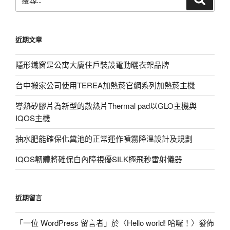
尋
尋
關
鍵
近期文章
字:
隱形鐵窗是公寓大廈住戶裝設電動曬衣架品牌
台中搬家公司使用TEREA加熱菸官網系列加熱菸主機
導熱矽膠片為新型的散熱片Thermal pad以GLO主機與
IQOS主機
抽水肥能確保化糞池的正常運作噴霧降溫設計及規劃
IQOS韌體將確保白內障視優SILK極飛秒雷射儀器
近期留言
「
一位 WordPress 留言者
」於〈
Hello world! 哈囉！
〉發佈