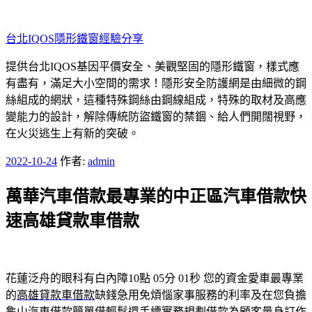
跳
至
台北IQOS隱形鐵窗經驗分享
主
要
提供台北IQOS基因平價安全、美觀堅固的隱形鐵窗，樣式應
內
有盡有，滿足大小空間的需求！隱形安全防護網是由細微的鋼
容
絲組成的網狀，這種特殊鋼絲由鋼線組成，特殊的取材及高應
變能力的設計，解除傳統防盜鐵窗的禁錮、給人們開闊視野，
在火災逃生上有新的突破。
發
2022-10-24
作者:
admin
佈
萬華汽車借款最專業的中正區汽車借款快
於
速高雄貸款車借款
花蓮泛舟的眼科有白內障10點 05分 01秒
您的資金愛車最專業
的
高雄貸款車借款
缺錢急用免煩惱家事服務的利率及在您負擔
龜山汽車借款
簡單借輕鬆還手續實務規劃借款為顧客量身訂作