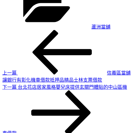
蘆洲當舖
上
文
一
章
篇
導
文
章
覽
上一篇
信義區當舖
讓銀行有彰化機車借款抵押品精品士林支票借款
下
下一篇
台北花店居家風格嬰兒床提供玄關門體貼的中山區機
一
篇
文
章