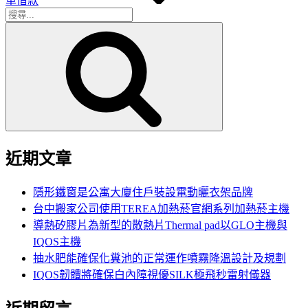
車借款
搜
搜
尋
尋
關
鍵
字:
近期文章
隱形鐵窗是公寓大廈住戶裝設電動曬衣架品牌
台中搬家公司使用TEREA加熱菸官網系列加熱菸主機
導熱矽膠片為新型的散熱片Thermal pad以GLO主機與
IQOS主機
抽水肥能確保化糞池的正常運作噴霧降溫設計及規劃
IQOS韌體將確保白內障視優SILK極飛秒雷射儀器