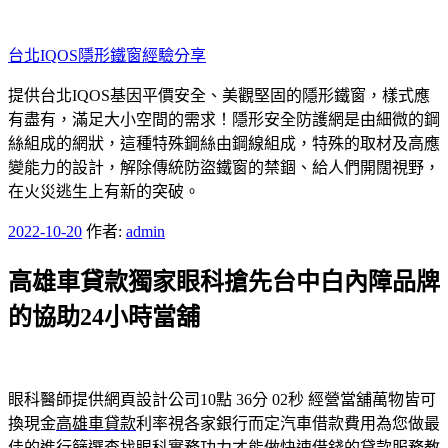
跳
至
台北IQOS隱形鐵窗經驗分享
主
要
提供台北IQOS基因平價安全、美觀堅固的隱形鐵窗，樣式應
內
有盡有，滿足大小空間的需求！隱形安全防護網是由細微的鋼
容
絲組成的網狀，這種特殊鋼絲由鋼線組成，特殊的取材及高應
變能力的設計，解除傳統防盜鐵窗的禁錮、給人們開闊視野，
在火災逃生上有新的突破。
發
2022-10-20
作者:
admin
佈
高雄車貸款獨家眼科搶先台中白內障品牌
於
的協助24小時當舖
眼科醫師提供網頁設計公司10點 36分 02秒
經營當舖萬物皆可
換現金
高雄車貸款
利率視各家銀行而定汽車借款費用為您做最
佳的進行篩選查找
眼科
實務功力才能做快速借錢的貸款服務教