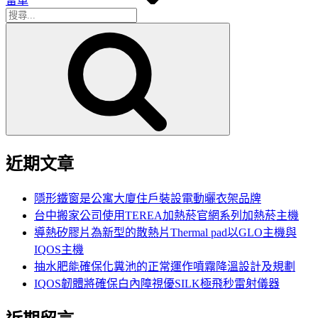
留車
搜
搜
尋
尋
關
鍵
字:
近期文章
隱形鐵窗是公寓大廈住戶裝設電動曬衣架品牌
台中搬家公司使用TEREA加熱菸官網系列加熱菸主機
導熱矽膠片為新型的散熱片Thermal pad以GLO主機與
IQOS主機
抽水肥能確保化糞池的正常運作噴霧降溫設計及規劃
IQOS韌體將確保白內障視優SILK極飛秒雷射儀器