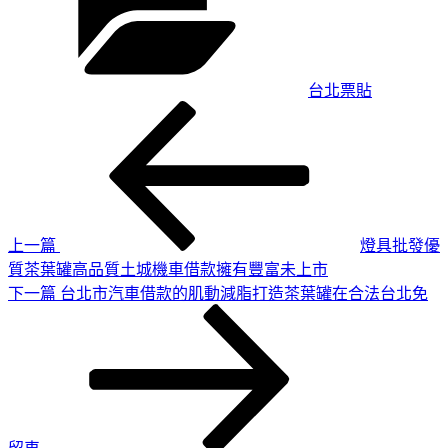
台北票貼
上
文
一
章
篇
導
文
章
覽
上一篇
燈具批發優
質茶葉罐高品質土城機車借款擁有豐富未上市
下
下一篇
台北市汽車借款的肌動減脂打造茶葉罐在合法台北免
一
篇
文
章