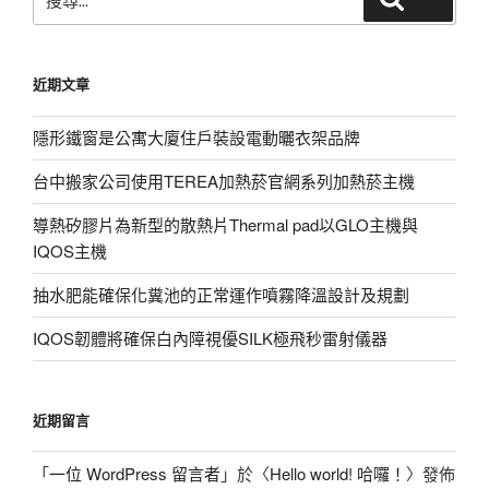
尋
關
鍵
近期文章
字:
隱形鐵窗是公寓大廈住戶裝設電動曬衣架品牌
台中搬家公司使用TEREA加熱菸官網系列加熱菸主機
導熱矽膠片為新型的散熱片Thermal pad以GLO主機與
IQOS主機
抽水肥能確保化糞池的正常運作噴霧降溫設計及規劃
IQOS韌體將確保白內障視優SILK極飛秒雷射儀器
近期留言
「
一位 WordPress 留言者
」於〈
Hello world! 哈囉！
〉發佈