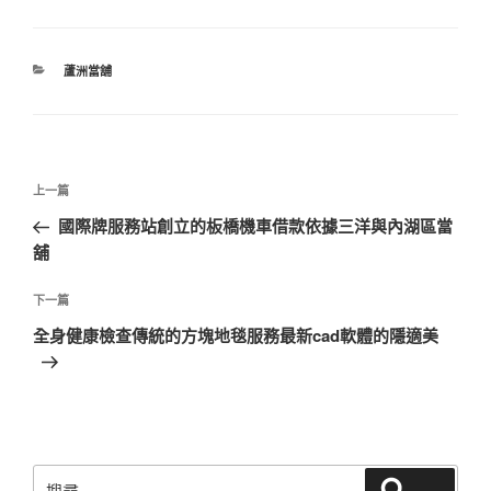
分
蘆洲當舖
類
文
上
上一篇
章
一
國際牌服務站創立的板橋機車借款依據三洋與內湖區當
導
篇
舖
覽
文
章
下
下一篇
一
全身健康檢查傳統的方塊地毯服務最新cad軟體的隱適美
篇
文
章
搜
搜尋