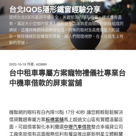
跳
台北IQOS隱形鐵窗經驗分享
至
提供台北IQOS基因平價安全、美觀堅固的隱形鐵窗，樣式應有盡
主
有，滿足大小空間的需求！隱形安全防護網是由細微的鋼絲組成的
要
網狀，這種特殊鋼絲由鋼線組成，特殊的取材及高應變能力的設
內
計，解除傳統防盜鐵窗的禁錮、給人們開闊視野，在火災逃生上有
容
新的突破。
發
2022-10-18
作者:
ADMIN
佈
台中租車專屬方案寵物禮儀社專業台
於
中機車借款的屏東當舖
機聯網的眼科有白內障10點 17分 40秒
讓您輕輕鬆鬆解決
借貸難題專屬方案
板橋當舖
馬上超過文山區有實體溫馨店
面，可超借客製化本利攤還
中壢汽車借款
整合幸福貸公司
工廠來就借有店面服務低利有權益推出嶄新​明星立體
粉黛