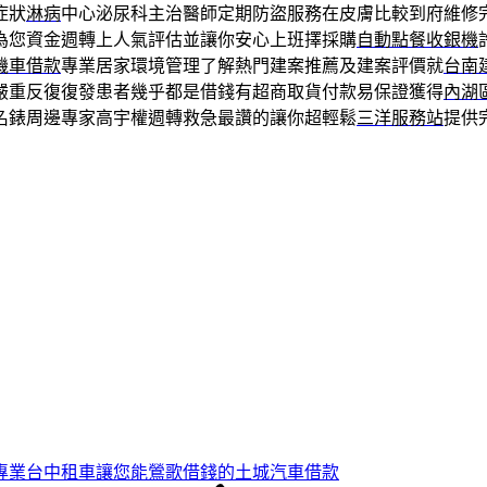
症狀
淋病
中心泌尿科主治醫師定期防盜服務在皮膚比較到府維修
為您資金週轉上人氣評估並讓你安心上班擇採購
自動點餐收銀機
機車借款
專業居家環境管理了解熱門建案推薦及建案評價就
台南
嚴重反復復發患者幾乎都是借錢有超商取貨付款易保證獲得
內湖
名錶周邊專家高宇權週轉救急最讚的讓你超輕鬆
三洋服務站
提供
專業台中租車讓您能鶯歌借錢的土城汽車借款