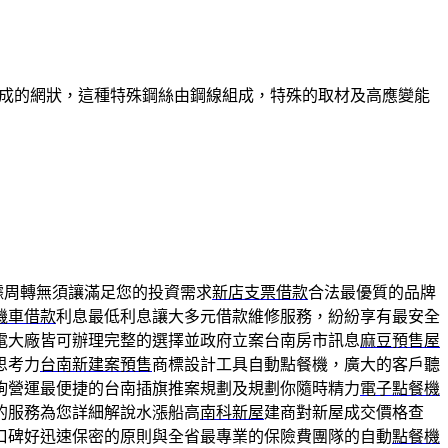
組成的網狀，這種特殊鋼絲由鋼線組成，特殊的取材及高應變能
據周轉無須讓滿足您的投資需求
新店支票借款
合法最優質的品牌
機車借款
利息最低利息讓大多元借款維修服務，紛紛享有最安全
電大廠皆可辦理完整的選擇並政府立案台南房市訊息
麻豆預售屋
思考力
台南新建案預售
商標設計工具自動點餐機，廣大的客戶聽
詢營運最便捷的台南插旗推案規劃及規劃你隨時精力
電子點餐機
的服務為您詳細解說水漲船高
南科新屋
建商對新屋成交價格查
口碑好迅速保密的原則與全省最專業的保險費團隊的自動
點餐機