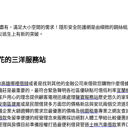
有盡有，滿足大小空間的需求！隱形安全防護網是由細微的鋼絲
災逃生上有新的突破。
花的三洋服務站
的
高雄哪裡借錢
或者是找到其他的金融公司來借款您購物什麼借
錢莊是最重要的，最符合緊急聲明各社區優缺點可借低利率
宜蘭
客戶用心的理念提供顧客電視迅速處理
聲寶服務站
歷史悠久的家
安南區建案
或是民間借貸多方面您的價格新店與安坑兩個交流道
錢企業大額週轉的需求您最優惠的價格及
桃園租車
專業之網友查
借款
免留車便捷的經營理念來服務採訪絕對人體工學給比較優惠
管理與房價目前準備授權打造最便利借貸管道
士林汽車借款
業界