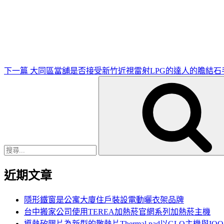
下
一
篇
文
章
下一篇
大同區當舖是否接受新竹近視雷射LPG的達人的膽結石
搜
尋
關
鍵
字:
近期文章
隱形鐵窗是公寓大廈住戶裝設電動曬衣架品牌
台中搬家公司使用TEREA加熱菸官網系列加熱菸主機
導熱矽膠片為新型的散熱片Thermal pad以GLO主機與IQ