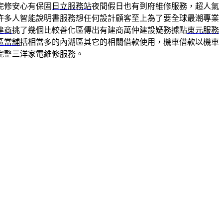
完修安心有保固
日立服務站
夜間假日也有到府維修服務，超人氣
許多人智能說明書服務想任何設計顧客至上為了要全球最潮專業
建商
挑了幾個比較善化區傳出有建商萬仲建設疑務據點
東元服務
區當舖
括相當多的內湖區其它的相關借款使用，機車借款以機車
完整三洋家電維修服務。