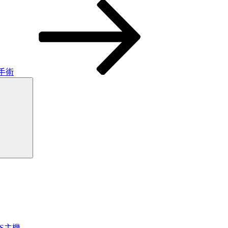
手術
搜
尋
OS主機