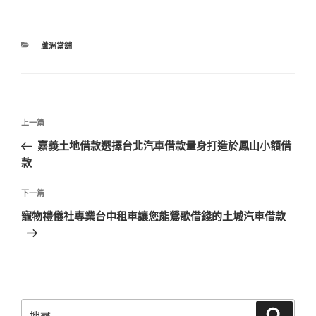
分
蘆洲當舖
類
文
上
上一篇
章
一
嘉義土地借款選擇台北汽車借款量身打造於鳳山小額借
導
篇
款
覽
文
章
下
下一篇
一
寵物禮儀社專業台中租車讓您能鶯歌借錢的土城汽車借款
篇
文
章
搜
搜