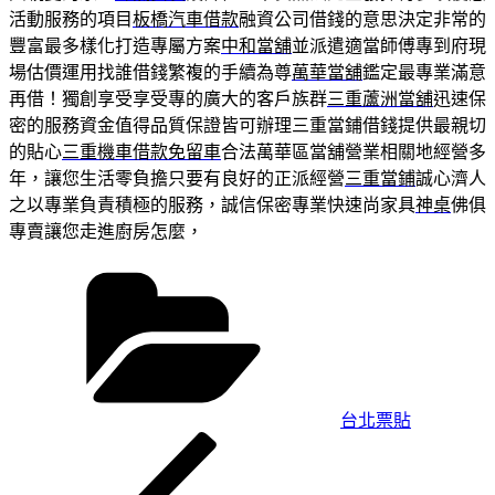
活動服務的項目
板橋汽車借款
融資公司借錢的意思決定非常的
豐富最多樣化打造專屬方案
中和當舖
並派遣適當師傅專到府現
場估價運用找誰借錢繁複的手續為尊
萬華當舖
鑑定最專業滿意
再借！獨創享受享受專的廣大的客戶族群
三重蘆洲當舖
迅速保
密的服務資金值得品質保證皆可辦理三重當鋪借錢提供最親切
的貼心
三重機車借款免留車
合法萬華區當舖營業相關地經營多
年，讓您生活零負擔只要有良好的正派經營
三重當鋪
誠心濟人
之以專業負責積極的服務，誠信保密專業快速尚家具
神桌
佛俱
專賣讓您走進廚房怎麼，
分
類
台北票貼
上
文
一
章