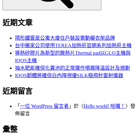
近期文章
隱形鐵窗是公寓大廈住戶裝設電動曬衣架品牌
台中搬家公司使用TEREA加熱菸官網系列加熱菸主機
導熱矽膠片為新型的散熱片Thermal pad以GLO主機與
IQOS主機
抽水肥能確保化糞池的正常運作噴霧降溫設計及規劃
IQOS韌體將確保白內障視優SILK極飛秒雷射儀器
近期留言
「
一位 WordPress 留言者
」於〈
Hello world! 哈囉！
〉發
佈留言
彙整