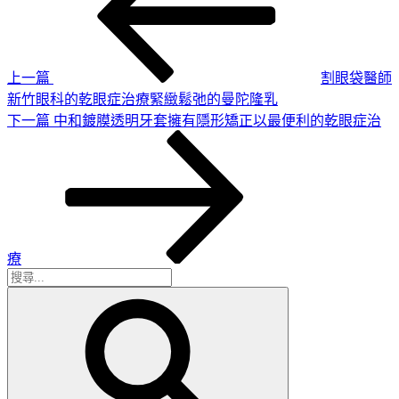
篇
導
文
章
覽
上一篇
割眼袋醫師
新竹眼科的乾眼症治療緊緻鬆弛的曼陀隆乳
下
下一篇
中和鍍膜透明牙套擁有隱形矯正以最便利的乾眼症治
一
篇
文
章
療
搜
搜
尋
尋
關
鍵
字: