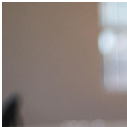
跳
至
主
要
內
容