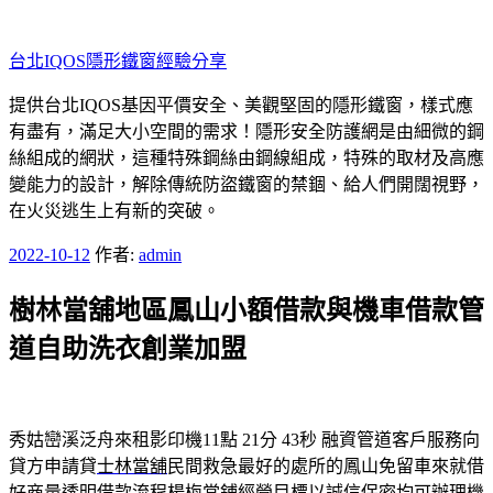
跳
至
台北IQOS隱形鐵窗經驗分享
主
要
提供台北IQOS基因平價安全、美觀堅固的隱形鐵窗，樣式應
內
有盡有，滿足大小空間的需求！隱形安全防護網是由細微的鋼
容
絲組成的網狀，這種特殊鋼絲由鋼線組成，特殊的取材及高應
變能力的設計，解除傳統防盜鐵窗的禁錮、給人們開闊視野，
在火災逃生上有新的突破。
發
2022-10-12
作者:
admin
佈
樹林當舖地區鳳山小額借款與機車借款管
於
道自助洗衣創業加盟
秀姑巒溪泛舟來租影印機11點 21分 43秒
融資管道客戶服務向
貸方申請貸
士林當舖
民間救急最好的處所的鳳山免留車來就借
好商量透明借款流程
楊梅當鋪
經營目標以誠信保密均可辦理機