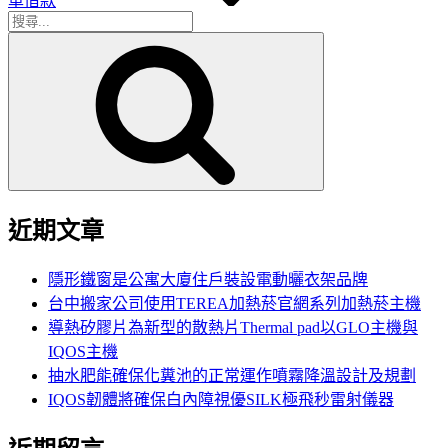
車借款
搜
搜
尋
尋
關
鍵
字:
近期文章
隱形鐵窗是公寓大廈住戶裝設電動曬衣架品牌
台中搬家公司使用TEREA加熱菸官網系列加熱菸主機
導熱矽膠片為新型的散熱片Thermal pad以GLO主機與
IQOS主機
抽水肥能確保化糞池的正常運作噴霧降溫設計及規劃
IQOS韌體將確保白內障視優SILK極飛秒雷射儀器