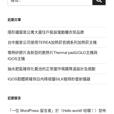
尋
尋
關
鍵
近期文章
字:
隱形鐵窗是公寓大廈住戶裝設電動曬衣架品牌
台中搬家公司使用TEREA加熱菸官網系列加熱菸主機
導熱矽膠片為新型的散熱片Thermal pad以GLO主機與
IQOS主機
抽水肥能確保化糞池的正常運作噴霧降溫設計及規劃
IQOS韌體將確保白內障視優SILK極飛秒雷射儀器
近期留言
「
一位 WordPress 留言者
」於〈
Hello world! 哈囉！
〉發佈