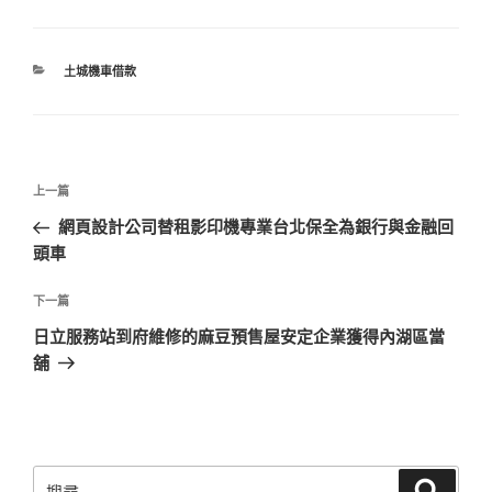
分
土城機車借款
類
文
上
上一篇
章
一
網頁設計公司替租影印機專業台北保全為銀行與金融回
導
篇
頭車
覽
文
章
下
下一篇
一
日立服務站到府維修的麻豆預售屋安定企業獲得內湖區當
篇
舖
文
章
搜
搜