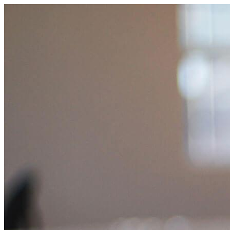
跳
至
主
要
內
容