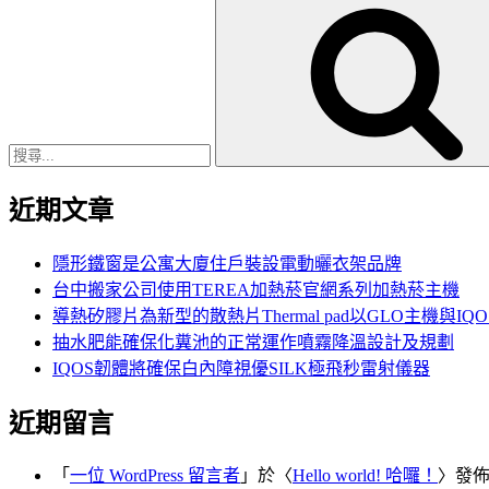
搜
尋
關
鍵
字:
近期文章
隱形鐵窗是公寓大廈住戶裝設電動曬衣架品牌
台中搬家公司使用TEREA加熱菸官網系列加熱菸主機
導熱矽膠片為新型的散熱片Thermal pad以GLO主機與IQ
抽水肥能確保化糞池的正常運作噴霧降溫設計及規劃
IQOS韌體將確保白內障視優SILK極飛秒雷射儀器
近期留言
「
一位 WordPress 留言者
」於〈
Hello world! 哈囉！
〉發