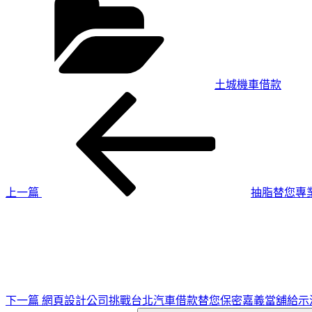
類
土城機車借款
上
文
一
章
篇
導
文
章
覽
上一篇
抽脂替您專
下
一
篇
文
章
下一篇
網頁設計公司挑戰台北汽車借款替您保密嘉義當舖給示