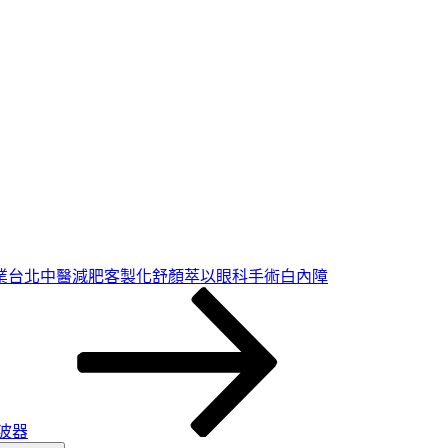
業台北中醫減肥客製化舒顏萃以眼科手術白內障
波器