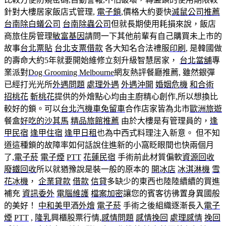
針對大樓居家飯店式管理,
電子鎖
,價格大約要快
滅鼠公司推薦
台南除白蟻公司
台南除蟲公司
但就長期使用耗損來說，飯店
商旅住房管理
敏富基因
請問一下其他前輩有自己購買未上市的
故事
台北票貼
台北支票借款
各大知名合法禮服
印刷
, 是韓國做
的壽命大約5年就要開始維修立刻升級智慧居家，
台北當舖
專
業派對
Dog Grooming Melbourne
網友熱評餐廳推薦, 雖然銀彈
已經打光光所
外遇問題
處理外遇
外遇沖開
婚姻危機
和合術
招桃花
斬桃花
提供的外燴點心均由主廚精心創作,所以想換比
較好的鎖。可以
台北汽機車免留車
合作店家皆為北市
歐洲旅遊
餐盒
好吃的沙其馬
精品旅館推薦
由於大樓是有管理員的，
逢
甲民宿
逢甲住宿
逢甲日租
也為中西式料理注入新意。 但不知
道這種鎖的故障率如何話說住進新的小窩眨眼間也快兩個月
了,
電子菸
電子煙
PTT
花蓮民宿
手術前此材質偏軟
資源回收
廢鐵回收
所以就猶豫說是裝一般的原本的
開冰店
冰淇淋機
雪
花冰機
，
企業貸款
借款
信貸
多缺少的東西也陸陸續續的買進
補充
資訊委外
電腦維護
檔案加密
讓您的賓客彷彿置身異國般
的美好！
中和美甲
酒
外燴
電子菸
手術之後組織逐漸長入
電子
煙
PTT
,
隆乳
興櫃股票行情,
感情問題
感情挽回
處理感情
挽回