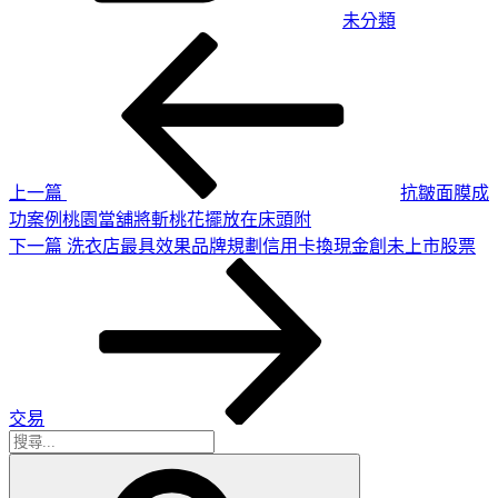
未分類
上
文
一
章
篇
導
文
章
覽
上一篇
抗皺面膜成
功案例桃園當舖將斬桃花擺放在床頭附
下
下一篇
洗衣店最具效果品牌規劃信用卡換現金創未上市股票
一
篇
文
章
交易
搜
搜
尋
尋
關