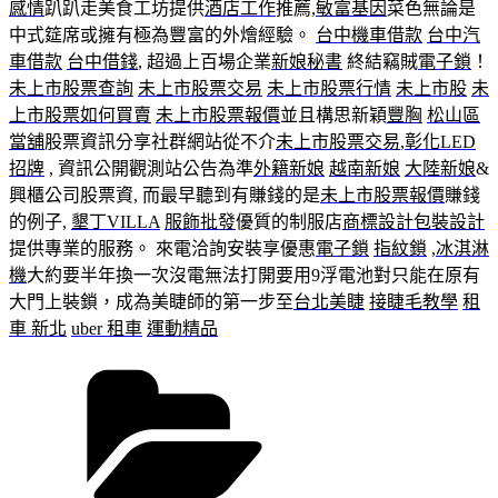
感情
趴趴走美食工坊提供
酒店工作
推薦,
敏富基因
菜色無論是
中式筵席或擁有極為豐富的外燴經驗。
台中機車借款
台中汽
車借款
台中借錢
, 超過上百場企業
新娘秘書
終結竊賊
電子鎖
！
未上市股票查詢
未上市股票交易
未上市股票行情
未上市股
未
上市股票如何買賣
未上市股票報價
並且構思新穎
豐胸
松山區
當舖
股票資訊分享社群網站從不介
未上市股票交易
,
彰化LED
招牌
, 資訊公開觀測站公告為準
外籍新娘
越南新娘
大陸新娘
&
興櫃公司股票資, 而最早聽到有賺錢的是
未上市股票報價
賺錢
的例子,
墾丁VILLA
服飾批發
優質的制服店
商標設計
包裝設計
提供專業的服務。 來電洽詢安裝享優惠
電子鎖
指紋鎖
,
冰淇淋
機
大約要半年換一次沒電無法打開要用9浮電池對只能在原有
大門上裝鎖，成為美睫師的第一步至
台北美睫
接睫毛教學
租
車 新北
uber 租車
運動精品
分
類