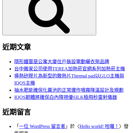
鍵
字:
近期文章
隱形鐵窗是公寓大廈住戶裝設電動曬衣架品牌
台中搬家公司使用TEREA加熱菸官網系列加熱菸主機
導熱矽膠片為新型的散熱片Thermal pad以GLO主機與
IQOS主機
抽水肥能確保化糞池的正常運作噴霧降溫設計及規劃
IQOS韌體將確保白內障視優SILK極飛秒雷射儀器
近期留言
「
一位 WordPress 留言者
」於〈
Hello world! 哈囉！
〉發