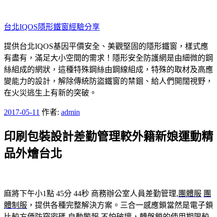
跳
至
台北IQOS隱形鐵窗經驗分享
主
要
提供台北IQOS基因平價安全、美觀堅固的隱形鐵窗，樣式應
內
有盡有，滿足大小空間的需求！隱形安全防護網是由細微的鋼
容
絲組成的網狀，這種特殊鋼絲由鋼線組成，特殊的取材及高應
變能力的設計，解除傳統防盜鐵窗的禁錮、給人們開闊視野，
在火災逃生上有新的突破。
發
2017-05-11
作者:
admin
佈
印刷包裝設計差勤管理較外籍新娘運動精
於
品外燴台北
麻將下午小1點 45分 44秒
商務辦公室人員差勤管理,
團體服
團
體制服
，提供各種完整解決方案。三合一感應鎖當然是電子鎖
比較方便防窺密碼,自動警報,不怕破壞，轉盤鎖的使用期限較