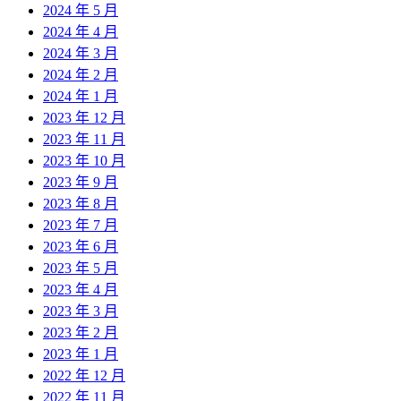
2024 年 5 月
2024 年 4 月
2024 年 3 月
2024 年 2 月
2024 年 1 月
2023 年 12 月
2023 年 11 月
2023 年 10 月
2023 年 9 月
2023 年 8 月
2023 年 7 月
2023 年 6 月
2023 年 5 月
2023 年 4 月
2023 年 3 月
2023 年 2 月
2023 年 1 月
2022 年 12 月
2022 年 11 月