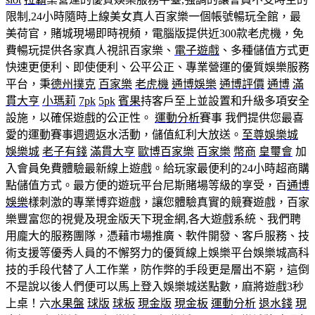
限制,24小時隨時上線美女真人百家樂一個帳號暢玩全館，最
美荷官，賭城現場即時視頻，電腦版提供近300款老虎機，免
費暢玩提供各家真人視訊百家樂、
電子遊戲
、多種儲值方式更
快速更便利、即使便利、公平公正、專業營運的優質娛樂服務
平台，秉
德州撲克
百家樂
老虎機
通博娛樂
通博評價
通博
滿
貫大亨
小瑪莉
7pk
5pk
賓果
持客戶至上並設置和升級多項安全
設施，以確保遊戲的公正性。
運動分析
賽事 我們提供您最喜
愛的運動賽事週週返水活動，儲值紅利大放送。
至尊娛樂城
娛樂城
老子有錢
滿貫大亨
歐博百家樂
百家樂
幣商
皇璽會
加
入會員免費體驗最新線上遊戲。給玩家最便利的24小時超商購
點儲值方式。最方便的遊玩平台尼斯賭場等級的享受，百
通博
娛樂
樣刺激的專業博弈遊戲，讓您體驗真實的競賽遊戲，百家
樂豐富您的視覺及現金版天下現金網,各大遊戲系統、我們聘
用龐大的服務團隊，憑藉市場推廣、軟件開發、客戶服務、技
術支援等優秀人員的不懈努力的優質線上娛樂平台娛樂城高科
技的手段代替了人工作業，防作弊的手段更是層出不窮，這倒
不是說以後人們便可以馬上登入娛樂城送點數，麻將遊戲3秒
上桌！六
水果盤
球版
球板
現金版
現金板
運動分析
退水錢
現