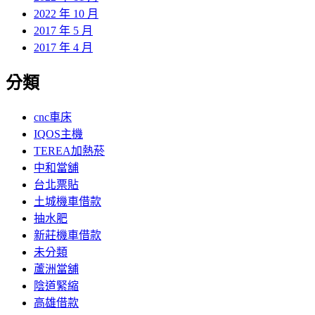
2022 年 10 月
2017 年 5 月
2017 年 4 月
分類
cnc車床
IQOS主機
TEREA加熱菸
中和當舖
台北票貼
土城機車借款
抽水肥
新莊機車借款
未分類
蘆洲當舖
陰道緊縮
高雄借款