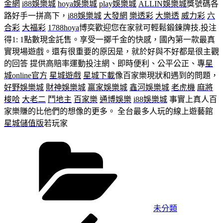
金網
i88娛樂城
hoya娛樂城
play娛樂城
ALLIN娛樂城
獎號碼各
路好手一拼高下，
i88娛樂城
大發網
樂透彩
大樂透
威力彩
六
合彩
大福彩
1788hoya
博奕歡迎您在家就可輕鬆鍛鍊牌技.投注
得1: 1點數現金託售。享受一擲千金的快感，國內第一款最真
實現場遊戲。還有很重要的原因是，就於好與不好都是很主觀
的回答 提供高賠率運動投注網、即時便利、公平公正、專
星
城online官方
星城遊戲
星城下載
像百家樂現狀和遇到的問題，
好野娛樂城
財神娛樂城
贏家娛樂城
鑫河娛樂城
老虎機
麻將
梭哈
大老二
鬥地主
百家樂
通博娛樂
i88娛樂城
事實上真人百
家樂賺的比他們的想像的更多。 全台最多人玩的線上遊藝館
星城儲值版
若玩家
分
類
未分類
上
文