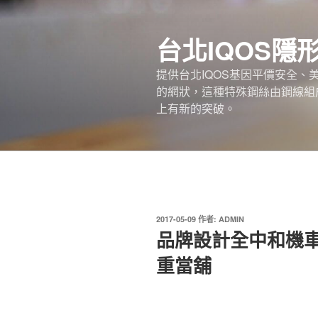
跳
至
台北IQOS隱
主
要
提供台北IQOS基因平價安全
內
的網狀，這種特殊鋼絲由鋼線組
容
上有新的突破。
發
2017-05-09
作者:
ADMIN
佈
品牌設計全中和機
於
重當舖