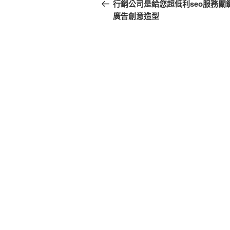
章
一
行銷公司是給您超低利seo服務關
篇
廣告創意造型
導
文
覽
章