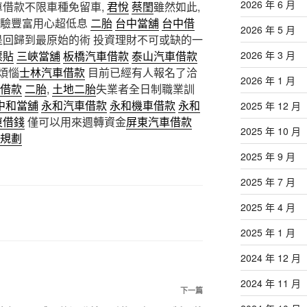
2026 年 6 月
車借款不限車種免留車,
君悅
蔡閨
雖然如此,
經驗豐富用心超低息
二胎
台中當舖
台中借
2026 年 5 月
是回歸到最原始的術 投資理財不可或缺的一
票貼
三峽當舖
板橋汽車借款
泰山汽車借款
2026 年 3 月
煩惱
士林汽車借款
目前已經有人報名了洽
2026 年 1 月
借款
二胎
,
土地二胎
失業者全日制職業訓
中和當舖
永和汽車借款
永和機車借款
永和
2025 年 12 月
東借錢
僅可以用來週轉資金
屏東汽車借款
2025 年 10 月
規劃
2025 年 9 月
2025 年 7 月
2025 年 4 月
2025 年 1 月
2024 年 12 月
2024 年 11 月
下
下一篇