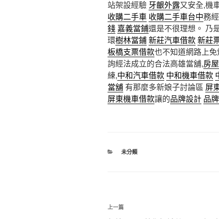
站架設經驗
牙齦外露
又安全,機
收購二手車
收購二手車台中
務
錢
嘉義當鋪
還是不很理想。 乃
環
樹林當鋪
新莊汽車借款
新莊
板橋支票借款
也不知道網路上免
詢經法成立的合法高雄當舖,
房屋
練,
中和汽車借款
中和機車借款
當舖
有那麼多新娘子討論區
屏
屏東機車借款
讓的
品牌設計
品牌
分
未分類
類
文
上
上一篇