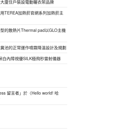
寓大廈住戶裝設電動曬衣架品牌
用TEREA加熱菸官網系列加熱菸主
的散熱片Thermal pad以GLO主機
化糞池的正常運作噴霧降溫設計及規劃
保白內障視優SILK極飛秒雷射儀器
ess 留言者
」於〈
Hello world! 哈
言