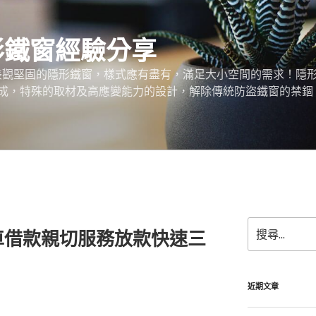
形鐵窗經驗分享
、美觀堅固的隱形鐵窗，樣式應有盡有，滿足大小空間的需求！隱
成，特殊的取材及高應變能力的設計，解除傳統防盜鐵窗的禁錮
搜
車借款親切服務放款快速三
尋
關
鍵
字:
近期文章