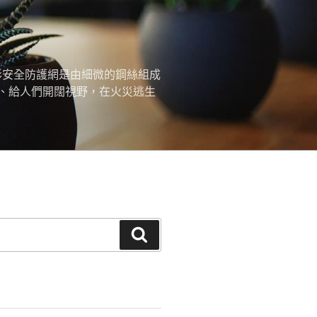
形安全防護網是由細微的鋼絲組成
、給人們開闊視野，在火災逃生
搜
尋