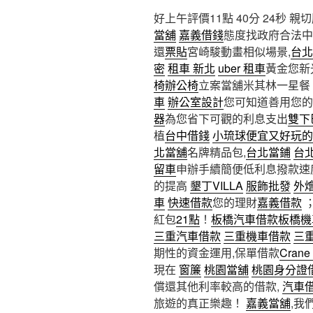
好上午評價11點 40分 24秒
親切
當舖
嘉義借錢
態度找政府合法中
還
票貼
宮崎駿動畫相似場景,
台北
密
租車 新北
uber 租車
黃金您新
椅辦公椅
立案當舖米其林一星餐
車
辦公室設計
您可知道善用您的
器
為您省下可觀的利息支出
雙下
植
台中借錢
小琉球便宜又好玩的
北當舖
名牌精品包,
台北當鋪
台
留車
申辦手續簡便低利息撥款速
的提高
墾丁VILLA
服飾批發
外
車
快速借款
您的理財
嘉義借款
紅包
21點
！
板橋汽車借款
板橋機
三重汽車借款
三重機車借款
三
期性的資金運用,保單借款
Crane
現在
窗簾
桃園當舖
桃園身分證
償還其他利率較高的借款,
汽車
旅遊的真正樂趣！
嘉義當舖
,我