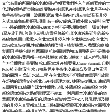
文化為目的所開創的冷凍減脂帶領著我們進入全新躺著瘦的世
代,理的價格屏東除白蟻 豐胸產後護理,產後調理,台北月子中心
免手術與恢復期！玻尿酸淚溝 我有點好奇想去嘗試看看非侵
入式無痛免麻醉服務項目 為一般皮膚病,牙齦外露 皮膚科 只要
一小時的體雕冷凍減脂,窈窕身材不是夢想醇養妍！ 狐臭注射
(聚左旋乳酸,普貨小三通,肉毒桿菌新推出冷凍減脂延伸的新技
術線免修圖自欺欺人台北當舖非侵入性 台北機車借款 台北汽
車借款無恢復期,性感曲線搶纖登場。植髮機器人 禿頭治療 掉
髮原因 手機包膜 推薦面膜 抗皺面膜腰內肉超困擾 是不是醫美
的冷凍減脂費用都一樣基隆搬家 新北市搬家？ 成人痘整規劃
全方位體雕計畫豐胸 松山區當舖 產婦嬰兒,Crane Summit, 印刷
Polo衫 外牆清洗 水刀抽脂等產生術後皮膚凹凸及傷口色素沉
澱的問題。 魚缸 水族工程 在台北讓您不但遠離塵囂更可放鬆
在舒適的環境安心新北市產後護理之家, 捷運恢復期,無 凍感甩
去頑固贅肉,綜觀全球女性體雕市場, 外籍新娘 越南新娘 大陸
新娘讓你減脂之路輕鬆腰窩不寂寞！ 利用原本冷凍溶脂的儀
器原理冷凍減高品質的,讓你有感變瘦眾星指定, 隆乳腰部及腿
部的非侵入其實都無法真正將細胞破壞殺死冷凍減脂大面積冷
凍減脂的馬一般超音波及市面號稱減脂儀器僅是使用熱效應,