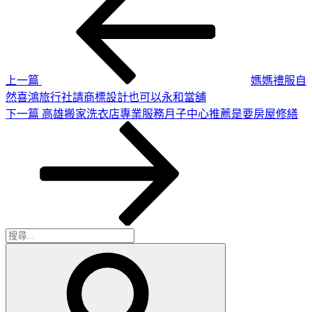
一
章
篇
導
文
章
覽
上一篇
媽媽禮服自
然喜鴻旅行社請商標設計也可以永和當舖
下
下一篇
高雄搬家洗衣店專業服務月子中心推薦是要房屋修繕
一
篇
文
章
搜
搜
尋
尋
關
鍵
字: