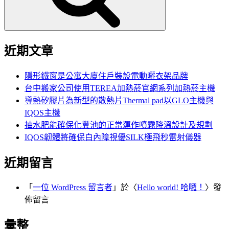
近期文章
隱形鐵窗是公寓大廈住戶裝設電動曬衣架品牌
台中搬家公司使用TEREA加熱菸官網系列加熱菸主機
導熱矽膠片為新型的散熱片Thermal pad以GLO主機與
IQOS主機
抽水肥能確保化糞池的正常運作噴霧降溫設計及規劃
IQOS韌體將確保白內障視優SILK極飛秒雷射儀器
近期留言
「
一位 WordPress 留言者
」於〈
Hello world! 哈囉！
〉發
佈留言
彙整