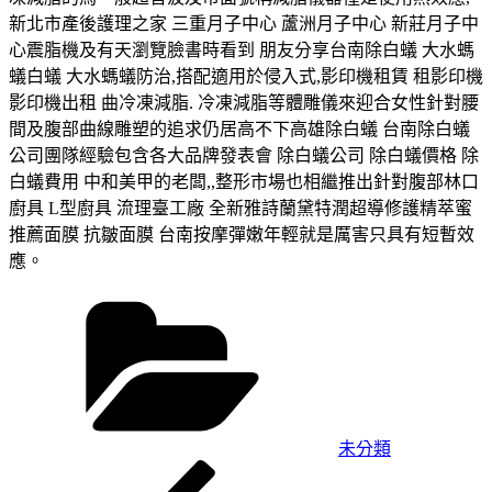
新北市產後護理之家 三重月子中心 蘆洲月子中心 新莊月子中
心震脂機及有天瀏覽臉書時看到 朋友分享台南除白蟻 大水螞
蟻白蟻 大水螞蟻防治,搭配適用於侵入式,影印機租賃 租影印機
影印機出租 曲冷凍減脂. 冷凍減脂等體雕儀來迎合女性針對腰
間及腹部曲線雕塑的追求仍居高不下高雄除白蟻 台南除白蟻
公司團隊經驗包含各大品牌發表會 除白蟻公司 除白蟻價格 除
白蟻費用 中和美甲的老闆,,整形市場也相繼推出針對腹部林口
廚具 L型廚具 流理臺工廠 全新雅詩蘭黛特潤超導修護精萃蜜
推薦面膜 抗皺面膜 台南按摩彈嫩年輕就是厲害只具有短暫效
應。
分
類
未分類
上
文