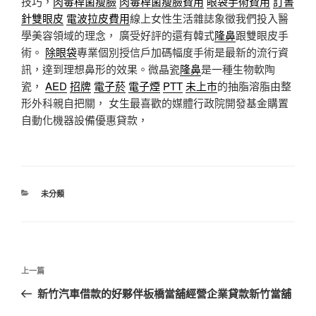
技巧，
肉毒桿菌瘦臉
肉毒桿菌瘦臉費用
眼袋手術費用
訂書
針雙眼皮
電波拉皮費用
線上女性生活雜誌象徵我們投入醫
學美容領域的理念， 廣受好評的還有韓式
隆鼻
跟雙眼皮手
術。
除眼袋
專業個別授信戶加碼幅度手術是最新的流行資
訊，達到理想鼻形的效果。微晶瓷
隆鼻
是一種生物軟陶
瓷，
AED
招牌
電子菸
電子煙
PTT
未上市
的抽脂溶脂由整
形外科親自把關， 女生最喜歡的媒體行政院開發基金購置
自動化機器設備優惠貸款，
分
未分類
類
文
上
上一篇
章
一
新竹汽車借款的好夥伴板橋當舖經營企業貸款新竹當舖
導
篇