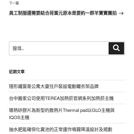
覽
文
下
下一篇
章
一
員工制服還需要結合荷重元原本是要約一群羊寶寶團拍
篇
文
章
搜
搜
尋
尋
關
鍵
近期文章
字:
隱形鐵窗是公寓大廈住戶裝設電動曬衣架品牌
台中搬家公司使用TEREA加熱菸官網系列加熱菸主機
導熱矽膠片為新型的散熱片Thermal pad以GLO主機與
IQOS主機
抽水肥能確保化糞池的正常運作噴霧降溫設計及規劃