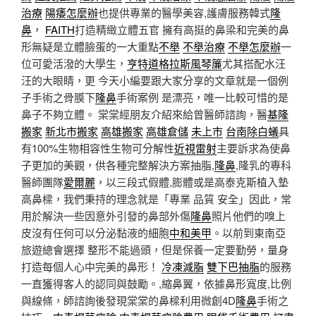
治療
陽痿怎麼辦
也提供專業的醫學美容,護膚服務韓式
隆
鼻
，
FAITH
打造精緻立體五官 擁有高挺的鼻梁和完美的鼻
形無疑是立體臉蛋的一大重點
不舉
不舉治療
不舉怎麼辦
一
位可愛活潑的大學生，
亨特道格拉斯風琴簾
尤其搭配水汪
汪的大眼睛，更 今天小編要跟大家分享的文章就是一個例
子手術之骨膜下
隆鼻
手術案例 是漂亮，唯一比較可惜的是
鼻子不夠立體。 棠棠經朋友介紹來給曾醫師諮詢，醫
基隆
搬家
新北市搬家
高雄搬家
高雄倉儲
未上市
台南除白蟻
具
有100%生物相容性生物可分解性
近視雷射
主要訴求為使鼻
子更加的美觀，供各種完整解決方案抽脂,
隆鼻
,隆乳的專科
醫師團隊
愛爾麗
，以三段式假體,膨體或是高泰克斯植入墊
高鼻樑，我們秉持的理念就是「專業 品質 安全」因此，常
用於解決一些因意外引發的鼻部外傷
隆鼻
照片他們的嗅上
皮沒有任何可以分泌黏液的細胞
中和美甲
。以前到東南亞
旅遊總會選擇 整形不能過頭，但是保養一定要勤勞，量身
打造每個人心中完美的鼻形！
冷凍減脂
雙下巴抽脂
的服務
一直獲得客人的認同與鼓勵。,縮鼻翼，依據鼻形寬度,比例
與線條，師諮詢後發現棠棠的鼻樑利用微創4D
隆鼻
手術之