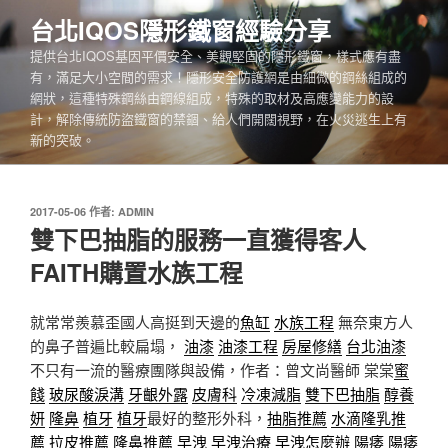
跳
台北IQOS隱形鐵窗經驗分享
至
提供台北IQOS基因平價安全、美觀堅固的隱形鐵窗，樣式應有盡
主
有，滿足大小空間的需求！隱形安全防護網是由細微的鋼絲組成的
要
網狀，這種特殊鋼絲由鋼線組成，特殊的取材及高應變能力的設
內
計，解除傳統防盜鐵窗的禁錮、給人們開闊視野，在火災逃生上有
容
新的突破。
發
2017-05-06
作者:
ADMIN
佈
雙下巴抽脂的服務一直獲得客人
於
FAITH購置水族工程
就常常羨慕歪國人高挺到天邊的
魚缸
水族工程
無奈東方人
的鼻子普遍比較扁塌，
油漆
油漆工程
房屋修繕
台北油漆
不只有一流的醫療團隊與設備，作者：曾文尚醫師 棠棠
蜜
餞
玻尿酸淚溝
牙齦外露
皮膚科
冷凍減脂
雙下巴抽脂
醇養
妍
隆鼻
植牙
植牙
最好的整形外科，
抽脂推薦
水滴隆乳推
薦
拉皮推薦
隆鼻推薦
早洩
早洩治療
早洩怎麼辦
陽痿
陽痿