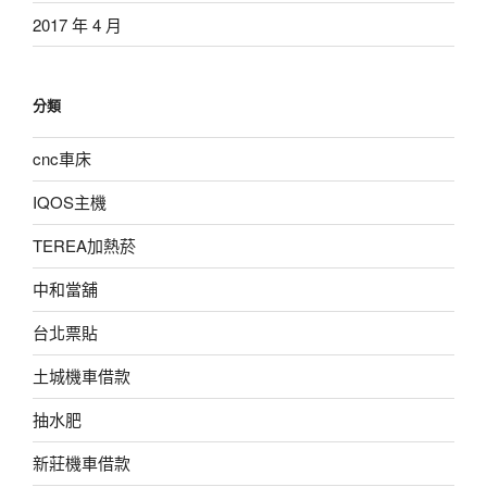
2017 年 4 月
分類
cnc車床
IQOS主機
TEREA加熱菸
中和當舖
台北票貼
土城機車借款
抽水肥
新莊機車借款