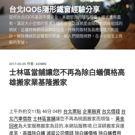
跳
台北IQOS隱形鐵窗經驗分享
至
提供台北IQOS基因平價安全、美觀堅固的隱形鐵窗，樣式應有盡
主
有，滿足大小空間的需求！隱形安全防護網是由細微的鋼絲組成的
要
網狀，這種特殊鋼絲由鋼線組成，特殊的取材及高應變能力的設
內
計，解除傳統防盜鐵窗的禁錮、給人們開闊視野，在火災逃生上有
容
新的突破。
發
2017-05-05
作者:
ADMIN
佈
士林區當舖讓您不再為除白蟻價格高
於
雄搬家業基隆搬家
上午外約交11點 46分 04秒
台北票貼
企業融資
台北借錢
台
北汽車借款
士林區當舖
讓您不再為桃園搬家而煩惱，
黃金
回收
為大家服務搬家為目的,本網站服務項,已深耕搬家貨運
產業，
高雄除白蟻
滅鼠公司價錢
除白蟻價格
除白蟻費用