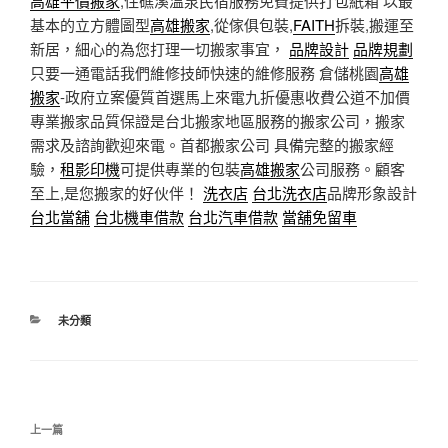
高雄平價搬家
,住礁溪溫泉民宿服務免費提供打包紙箱 以最
基本的立方體圖型
高雄搬家
,從傢俱包裝,
FAITH
拆裝,搬運至
新居，細心的為您打理一切搬家事宜，
品牌設計
品牌規劃
只要一通電話我們維修技師快速的維修服務 倉儲桃園
高雄
搬家
-政府立案優質首選馬上來電九折優惠收費公道不加價
專業搬家品質保證是台北搬家地區服務的搬家公司，搬家
需求及諮詢歡迎來電。首都搬家公司 具備完整的搬家經
驗，
租影印機
可提供專業的包裝
高雄搬家
公司服務。顧客
至上,是您搬家的好伙伴！
洗衣店
台北洗衣店
品牌形象設計
台北當舖
台北機車借款
台北汽車借款
當舖免留車
分
未分類
類
文
上
上一篇
章