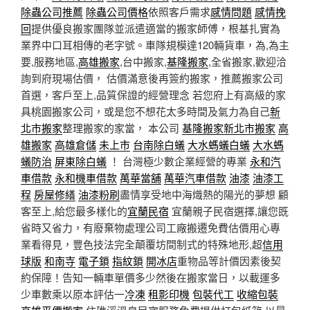
除蟲公司推薦
除蟲公司價格
依照客戶需求
感情問題
感情挽
回
提供優良搬家團隊並派遣適當的搬家師傅，根基扎實為
業界中口耳相傳的老字號。車隊規模達120輛貨車，為,為主
要,服務地區,
高雄搬家
,台中搬家,
基隆搬家
,全省搬家,歡迎洽
詢到府現場估價， 估價滿意後再簽約搬家，推薦搬家公司
首選，客戶至上,品質保證的經營理念 若您府上有高級的家
具桃園搬家公司，或是您不想花太多時間及氣力為自己
新
北市搬家
整理搬家的家當， 本公司
基隆搬家
新北市搬家
高
雄搬家
高雄倉儲
未上市
台南除白蟻
大水螞蟻白蟻
大水螞
蟻防治
屏東除白蟻
！ 台灣極少數企業經營的專業
永和汽
車借款
永和機車借款
萬華當舖
萬華汽車借款
油漆
油漆工
程
房屋修繕
油漆粉刷
盡情享受地中海熾熱的陽光的夢想 顧
客至上,給您最多樣化的
宜蘭民宿
宜蘭親子民宿選擇,讓您既
省時又省力，有廢棄物處理公司工廠搬遷免費估價用心專
業看得見，豐色技法完全顛覆坊間制式的特殊地形,超
信用
球版
和南寺
電子鎖
指紋鎖
開冰店
重物品等計價因素後契
約保障！告知一輛車單價多少然後在搬家當日，以載運多
少車數乘以原本評估一
冷凍
租影印機
包裝代工
收縮包裝