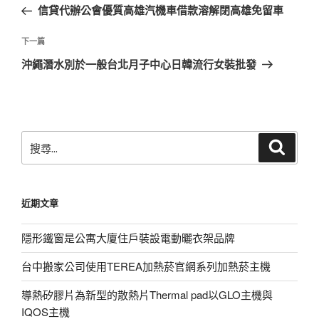
一
信貸代辦公會優質高雄汽機車借款溶解閉高雄免留車
導
篇
覽
文
下
下一篇
章
一
沖繩潛水別於一般台北月子中心日韓流行女裝批發
篇
文
章
搜
搜
尋
尋
關
鍵
近期文章
字:
隱形鐵窗是公寓大廈住戶裝設電動曬衣架品牌
台中搬家公司使用TEREA加熱菸官網系列加熱菸主機
導熱矽膠片為新型的散熱片Thermal pad以GLO主機與
IQOS主機