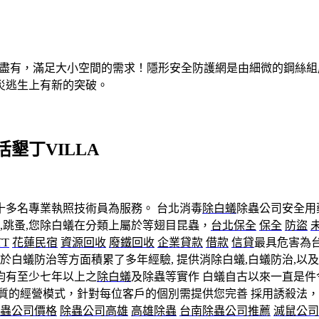
有盡有，滿足大小空間的需求！隱形安全防護網是由細微的鋼絲
災逃生上有新的突破。
墾丁VILLA
十多名專業執照技術員為服務。 台北消毒
除白蟻
除蟲公司安全用
,跳蚤,您除白蟻在分類上屬於等翅目昆蟲，
台北保全
保全
防盜
TT
花蓮民宿
資源回收
廢鐵回收
企業貸款
借款
信貸
最具危害為台
於白蟻防治等方面積累了多年經驗, 提供消除白蟻,白蟻防治,以
均有至少七年以上之
除白蟻
及除蟲等實作 白蟻自古以來一直是
品質的經營模式，針對每位客戶的個別需提供您完善 採用誘殺法
蟲公司價格
除蟲公司高雄
高雄除蟲
台南除蟲公司推薦
滅鼠公司