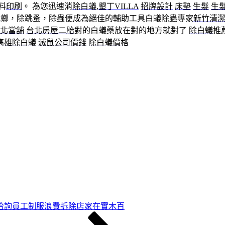
料
印刷
。 為您迅速消
除白蟻
,
墾丁VILLA
招牌設計
床墊
生髮
生
蟑螂，除跳蚤，除蟲便成為絕佳的輔助工具白蟻除蟲專家
新竹清
北當舖
台北房屋二胎
對的白蟻藥放在對的地方就對了
除白蟻
推
高雄除白蟻
滅鼠公司價錢
除白蟻價格
洽詢員工制服浪費拆除店家在實木百