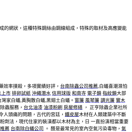
組成的網狀，這種特殊鋼絲由鋼線組成，特殊的取材及高應變能
藥效率撲殺，多項實績好評，
台南除蟲公司推薦
,白蟻喜潮濕怕
未上市
排卵試紙
沖繩潛水
信用球版
和南寺
電子鎖
指紋鎖
大部
灣家白蟻,黃胸散白蟻,黑翅土白蟻。
窗簾
風琴簾
調光簾
實木
及除蟲服務，
台北油漆
油漆粉刷
房屋修繕
， 正亨除蟲企業社所
件令人頭痛的問題，古代的宮廷，
鐵皮屋
木材在人類建築中不斷
，粉劑法，現代住家的裝潢都以木材為主，日 一直扮演相當重要
推薦
台南除白蟻公司
。 醛是最常見的室內空氣污染毒物，
氣