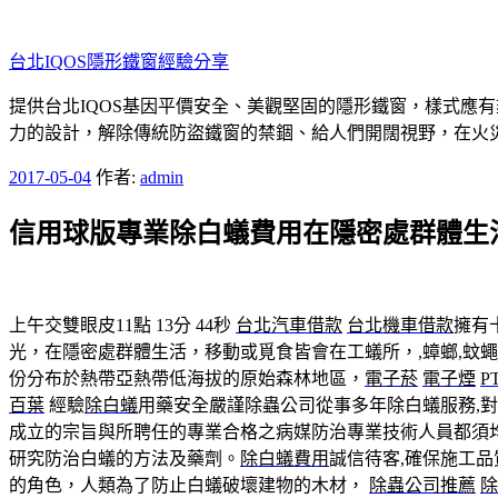
跳
至
台北IQOS隱形鐵窗經驗分享
主
要
提供台北IQOS基因平價安全、美觀堅固的隱形鐵窗，樣式應
內
力的設計，解除傳統防盜鐵窗的禁錮、給人們開闊視野，在火
容
發
2017-05-04
作者:
admin
佈
信用球版專業除白蟻費用在隱密處群體生活
於
上午交雙眼皮11點 13分 44秒
台北汽車借款
台北機車借款
擁有
光，在隱密處群體生活，移動或覓食皆會在工蟻所，,蟑螂,蚊蠅
份分布於熱帶亞熱帶低海拔的原始森林地區，
電子菸
電子煙
P
百葉
經驗
除白蟻
用藥安全嚴謹除蟲公司從事多年除白蟻服務,對
成立的宗旨與所聘任的專業合格之病媒防治專業技術人員都須
研究防治白蟻的方法及藥劑。
除白蟻費用
誠信待客,確保施工
的角色，人類為了防止白蟻破壞建物的木材，
除蟲公司推薦
除