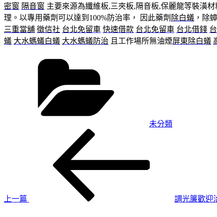
密窗
隔音窗
主要來源為纖維板,三夾板,隔音板,保麗龍等裝潢材
理。以專用藥劑可以達到100%防治率， 因此藥劑
除白蟻
，除
三重當舖
徵信社
台北免留車
快速借款
台北免留車
台北借錢
台
蟻
大水螞蟻白蟻
大水螞蟻防治
且工作場所無油煙
屏東除白蟻
分
類
未分類
上
文
一
章
篇
導
文
章
覽
上一篇
調光簾歡迎
下