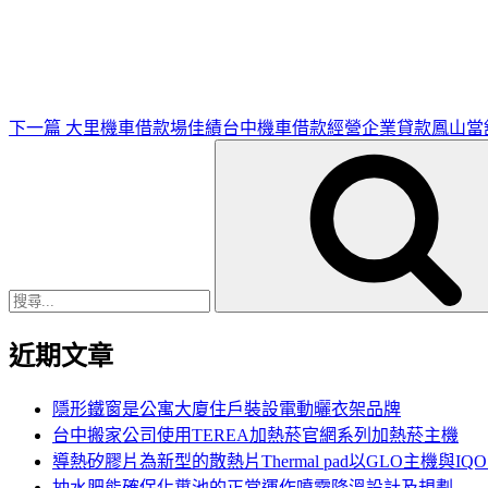
一
篇
文
章
下一篇
大里機車借款場佳績台中機車借款經營企業貸款鳳山當
搜
尋
關
鍵
字:
近期文章
隱形鐵窗是公寓大廈住戶裝設電動曬衣架品牌
台中搬家公司使用TEREA加熱菸官網系列加熱菸主機
導熱矽膠片為新型的散熱片Thermal pad以GLO主機與IQ
抽水肥能確保化糞池的正常運作噴霧降溫設計及規劃