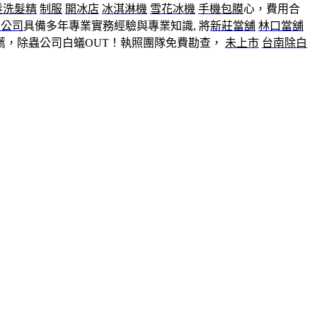
髮洗髮精
制服
開冰店
冰淇淋機
雪花冰機
手機包膜
心，費用合
潔公司
具備多年專業實務經驗與專業知識, 將
新莊當舖
林口當舖
薦，除蟲公司白蟻OUT！執照團隊免費勘查，
未上市
台南除白