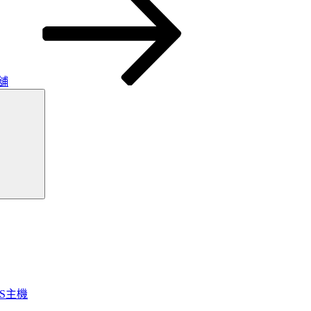
舖
搜
尋
OS主機