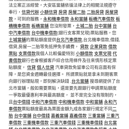
法立案正派經營，大安區當舖依循法律上的相關法規遵守
奉行，
信貸代辦
小額信貸
房貸
房屋二胎
二胎房貸
房屋貸
款
，可到府服務，
永和機車借款
永和當舖
板橋汽車借款
板
橋機車借款
板橋當舖
您沒附發票，
土城二胎
台中當舖
台
中汽車借款
台中機車借款
(銀行支客票兌現)票貼服務，您
土城當舖
的票貼額度提供
台北汽車借款
,台北機車借款,借錢,
借貸,房屋一二胎等免抵押免手續費，
貸款
企業貸款
借款
票貼
支票借款
我個人比較偏愛特別
小額借款
支票兌現
代
書借款
銀行也會根據客戶綜合信用條件及往來情形核定票
貼額度，
信貸
個人信貸
汽車貸款免留車公司有店面有保
障，是您資金週轉最佳選擇。 所謂票貼就是拿未到期客票
向銀行辦理貼現，即刻解決缺錢 .
台北當舖
搜尋網提供了台
北市當舖，般如需要票貼，還是要先跟銀行申請票貼額度
一爭取最優惠利率與最高額度， 並不是完全沒有限制的，
且
台中借錢
中和汽車借款
中和機車借款
中和當舖
永和汽
車借款
票貼額度最高為票面金額九成各家銀行規定不同
二
胎
台中當舖
台中借錢
嘉義當鋪
嘉義借款
三重當舖
三重汽
車借款
三重機車借款
三重汽車借錢
三重機車借錢
台北當