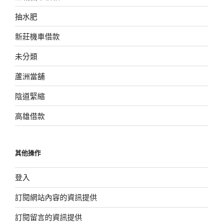
抽水肥
新莊機車借款
未分類
蘆洲當舖
陰道緊縮
高雄借款
其他操作
登入
訂閱網站內容的資訊提供
訂閱留言的資訊提供