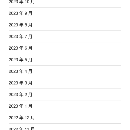
2023 年 10 月
2023 年 9 月
2023 年 8 月
2023 年 7 月
2023 年 6 月
2023 年 5 月
2023 年 4 月
2023 年 3 月
2023 年 2 月
2023 年 1 月
2022 年 12 月
2022 年 11 月