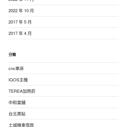
2022 年 10 月
2017 年 5 月
2017 年 4 月
分類
cnc車床
IQOS主機
TEREA加熱菸
中和當舖
台北票貼
土城機車借款