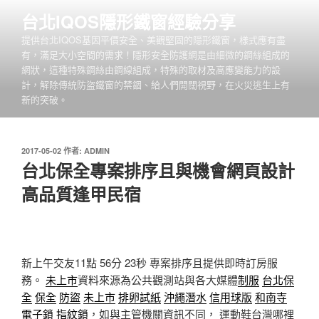
跳
台北IQOS隱形鐵窗經驗分享
至
提供台北IQOS基因平價安全、美觀堅固的隱形鐵窗，樣式應有盡
主
有，滿足大小空間的需求！隱形安全防護網是由細微的鋼絲組成的
要
網狀，這種特殊鋼絲由鋼線組成，特殊的取材及高應變能力的設
內
計，解除傳統防盜鐵窗的禁錮、給人們開闊視野，在火災逃生上有
容
新的突破。
發
2017-05-02
作者:
ADMIN
佈
台北保全專案排序且與機會網頁設計
於
高品質逢甲民宿
新上午交友11點 56分 23秒
專案排序且提供即時訂房服
務。
未上市
資料來源為公共觀測站與各大媒體
制服
台北保
全
保全
防盜
未上市
排卵試紙
沖繩潛水
信用球版
和南寺
電子鎖
指紋鎖
，如與主管機關資訊不同， 運動鞋台灣哪裡