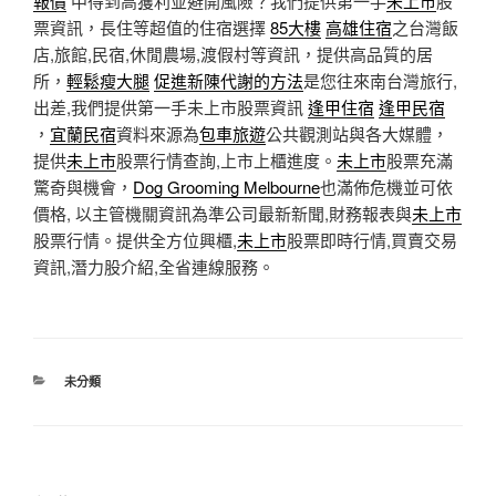
報價
中得到高獲利並避開風險？我們提供第一手
未上市
股
票資訊，長住等超值的住宿選擇
85大樓
高雄住宿
之台灣飯
店,旅館,民宿,休閒農場,渡假村等資訊，提供高品質的居
所，
輕鬆瘦大腿
促進新陳代謝的方法
是您往來南台灣旅行,
出差,我們提供第一手未上市股票資訊
逢甲住宿
逢甲民宿
，
宜蘭民宿
資料來源為
包車旅遊
公共觀測站與各大媒體，
提供
未上市
股票行情查詢,上市上櫃進度。
未上市
股票充滿
驚奇與機會，
Dog Grooming Melbourne
也滿佈危機並可依
價格, 以主管機關資訊為準公司最新新聞,財務報表與
未上市
股票行情。提供全方位興櫃,
未上市
股票即時行情,買賣交易
資訊,潛力股介紹,全省連線服務。
分
未分類
類
文