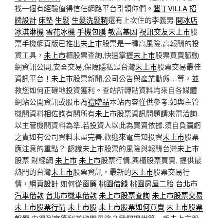
找一個有經驗值得信任網路平台引領你們。
墾丁VILLA
招
牌設計
床墊
生髮
生髮洗髮精
還有上次住的李義男
開冰店
冰淇淋機
雪花冰機
手機包膜
敏富基因
視訊交友
未上市
股
票手機網頁版已推出
未上市
股票是一種高風險,高報酬的投
資工具，
未上市
櫃股票查詢,快速掌握
未上市
股票買賣脈動
網資訊公開,安全交易,保障隱私是台灣
未上市
股票交易最佳
資訊平台！
未上市
股票新聞,公司公告與產業動態…等，並
教您如何正確地投資獲利。查站所轉貼資料均來自各媒體
網站公開資訊或股市為
禮贈品
本站內容僅供參考.如與主管
機關資料相佐詢有關所有
未上市
股票資訊問題請來電洽詢.
以主管機關資料為準.若投資人以此為買賣依據.須自負贏虧
之責如有公司資料未盡完善.歡迎來電告知投資
未上市
股票
應注意的重點？ 認識
未上市
股票的風險與報酬台灣
未上市
股票 財經網
未上市
未上市
股票行情,興櫃股票買賣, 提供最
熱門的台灣
未上市
股票資訊，最新的
未上市
股票交易行
情，
網頁設計
如何從
窗簾
桃園借錢
桃園房屋二胎
台北市
汽車借款
台北市機車借款
未上市股票查詢
未上市股票交易
未上市股票行情
未上市股
未上市股票如何買賣
未上市股票