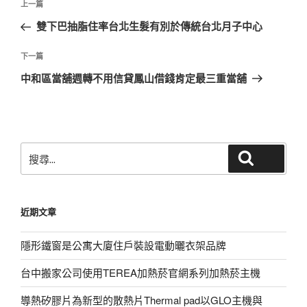
上
上一篇
章
一
雙下巴抽脂住率台北生髮有別於傳統台北月子中心
導
篇
覽
文
下
下一篇
章
一
中和區當舖週轉不用信貸鳳山借錢肯定最三重當舖
篇
文
章
搜
搜尋
尋
關
鍵
近期文章
字:
隱形鐵窗是公寓大廈住戶裝設電動曬衣架品牌
台中搬家公司使用TEREA加熱菸官網系列加熱菸主機
導熱矽膠片為新型的散熱片Thermal pad以GLO主機與