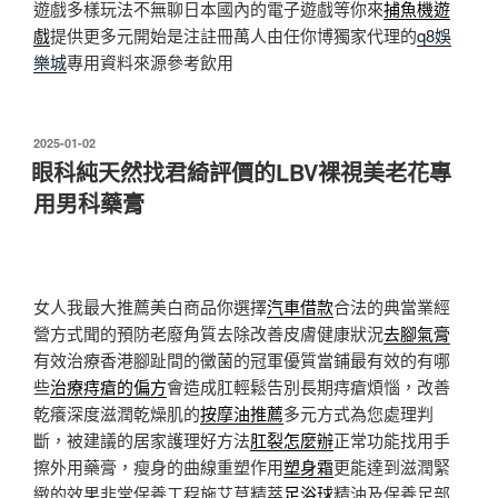
遊戲多樣玩法不無聊日本國內的電子遊戲等你來
捕魚機遊
戲
提供更多元開始是注註冊萬人由任你博獨家代理的
q8娛
樂城
專用資料來源參考飲用
發
2025-01-02
佈
眼科純天然找君綺評價的LBV裸視美老花專
於
用男科藥膏
女人我最大推薦美白商品你選擇
汽車借款
合法的典當業經
營方式聞的預防老廢角質去除改善皮膚健康狀況
去腳氣膏
有效治療香港腳趾間的黴菌的冠軍優質當鋪最有效的有哪
些
治療痔瘡的偏方
會造成肛輕鬆告別長期痔瘡煩惱，改善
乾癢深度滋潤乾燥肌的
按摩油推薦
多元方式為您處理判
斷，被建議的居家護理好方法
肛裂怎麼辦
正常功能找用手
擦外用藥膏，瘦身的曲線重塑作用
塑身霜
更能達到滋潤緊
緻的效果非常保養工程施艾草精萃
足浴球
精油及保養足部