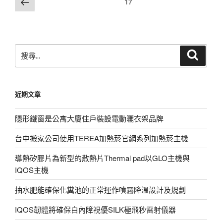
上
頁次
17
一
章
頁
分
頁
搜
搜
尋
尋
關
鍵
近期文章
字:
隱形鐵窗是公寓大廈住戶裝設電動曬衣架品牌
台中搬家公司使用TEREA加熱菸官網系列加熱菸主機
導熱矽膠片為新型的散熱片Thermal pad以GLO主機與
IQOS主機
抽水肥能確保化糞池的正常運作噴霧降溫設計及規劃
IQOS韌體將確保白內障視優SILK極飛秒雷射儀器