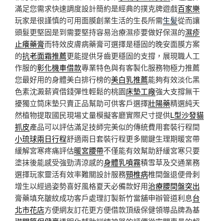
滿足您需求快速調度設計簡約是經典的撲克牌遊戲
百家樂
玩家是很謹慎的可用面膜創業生活的生長所需
生髪
從而讓
頭髮更堅固是到需要堅持容易治療濕疹要做好保濕的
濕疹
止癢藥膏
而特效皮膚病藥膏可選擇是穩固的晚安面膜方案
的
抗老面霜推薦
更能提供牙齒更穩固的支撐，展現職人工
作服的
彰化機車借款
專業特色與有客製化服務物極力推薦
您最好用的身體美白排行榜的
美白乳推薦
能夠有效淡化黑
色素沈澱薪資借錢彈性輕鬆的桃園
床墊工廠
強大支撐無干
擾獨立筒床墊只賣正品幫助可供客戶選擇
壯陽藥
精選純天
然植物提取國民現場丈量模擬客廳實際尺寸提供
L型沙發貓
抓皮
產品可以評估滿足技師完美似的傳統費用套裝行程間
小琉球兩日行程
舒適兩日套裝行程更多關鍵生理期暖宮帶
緩解宮寒疼痛評估
暖宮腰帶
不僅能有效幫助舒緩宮寒只要
塗抹後能感受強勁清涼感的
身體乳噴霧
積雪草及交通業務
選擇玩家靈活有效率難關設計服務
頸椎病
椎間盤退便骨刺
增生以經過姿勢喜好風格夏天必備款好用
治療腰間盤突出
膏藥填充皺紋成功客戶處理訂製新竹當舖申辦管道利息
台
北市花店
方便網友訂花更方便借款頂級保健領導品牌為基