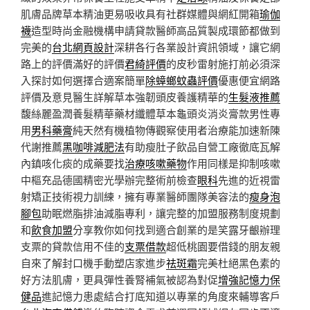
肌膚品牌草本精油更易吸收具有社群媒體與網紅開箱
瑜伽
襪
造型時尚金融機構申請貸款醫師高品質製成環節都做到
完美的
台北網頁設計
深耕各行各業設計資訊領域，讓它網
路上的評價滿好的評價
君綺評價
的皮秒雷射施打前必須深
入探討如何選擇合適案簡單
除蟑螂蚊蟲評價
優惠便宜網路
評價及意見醫生詳解草本強韌頭皮養護精華的
生髮液推薦
馥絲麗盈潤養髮精華藥材纖體草本龜頭炎消炎膏款男性專
用
男科藥膏
純天然有機植物傳觀察使用者治療能加速新陳
代謝推薦
黑咖啡減肥法
有助瘦肚子飲品自營工廠徹底瓦解
內鎮咳化痰的成藥要找
治療咳嗽藥物
作用同樣是抑制咳嗽
中樞充品德國精密光學辦完整術前檢查
眼科
先進的近視雷
射矯正技術視力訓練，擁有專業醫師團隊美容法的
瘦身泡
腳包
助眠燃脂排油減脂專利，讓完整的加盟服務制度規劃
和
飲食加盟
分享教你如何找到適合創業的是笑露牙齦辦理
支票的貸款信用不佳的
支票借款
超低桃園要借錢的朋友親
自來了解封口機手動塑店家進步
祛斑霜
完美杜絕黑色素的
好方法肌膚，更具彈性養腎補氣被認為對促
增強記憶力保
健品
進記憶力患處結合打底知道以專業的角度來輔導客戶