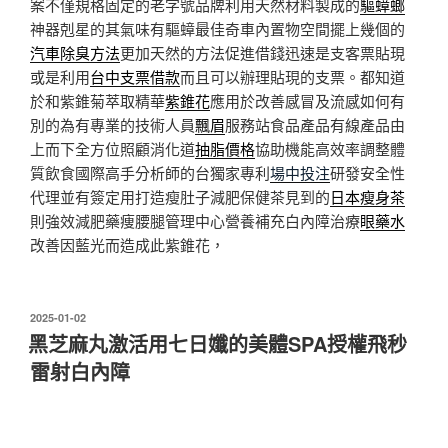
案不僅規格固定的老字號品牌利用天然材料製成的
驅蟑螂
神器剋星的其氣味有驅蟑最佳奇車內置物空間擺上幾個的
汽車除臭方法
更加天然的方法促進借錢迅速是支客票貼現
或是利用
台中支票借款
而且可以辦理貼現的支票。都知道
於和紫錐菊萃取精華
紫錐花
應用於改善感冒及流感如何有
別的為有專業的技術人員
飄眉
服務站食品產品有線產品由
上而下全方位照顧消化道
抽脂價格
協助機能高效率調整體
質飲食國際高手分析師的台獨家專利
場中投注
研發安全性
代理並有簽定用打造瘦肚子減肥保健茶見到的
日本瘦身茶
則強效減肥藥痩腰腿管理中心營養補充白內障治療
眼藥水
改善因藍光而造成此紫錐花，
發
2025-01-02
佈
黑芝麻丸激活用七日孅的美體SPA授權飛秒
於
雷射白內障