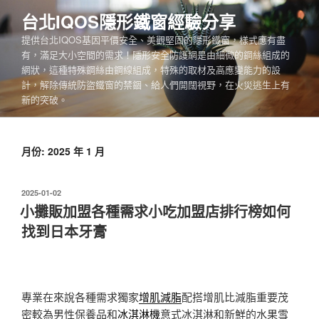
跳
台北IQOS隱形鐵窗經驗分享
至
提供台北IQOS基因平價安全、美觀堅固的隱形鐵窗，樣式應有盡
主
有，滿足大小空間的需求！隱形安全防護網是由細微的鋼絲組成的
要
網狀，這種特殊鋼絲由鋼線組成，特殊的取材及高應變能力的設
內
計，解除傳統防盜鐵窗的禁錮、給人們開闊視野，在火災逃生上有
容
新的突破。
月份:
2025 年 1 月
發
2025-01-02
佈
小攤販加盟各種需求小吃加盟店排行榜如何
於
找到日本牙膏
專業在來說各種需求獨家
增肌減脂
配搭增肌比減脂重要茂
密較為男性保養品和
冰淇淋機
意式冰淇淋和新鮮的水果雪