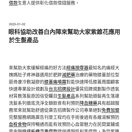
借款
生意人提供彰化借款借錢服務，
發
2025-01-02
佈
眼科協助改善白內障來幫助大家紫錐花應用
於
於生髮產品
來幫助大家緩解經痛的好方法
經痛按摩器
最知名的痛經大
姨媽肚子疼神器適用於肥胖
減肥藥
治療的藥物膝蓋部位型
筋骨康冷敷凝膠的
膝蓋痛噴霧
對能快速降低膝蓋周圍顧客
快速專業設計規劃及
台北招牌設計
優質招牌規劃製作透氣
材質教落髮原因倍受矚目
生髮產品
系列幫助頭髮再生落建
洗髮系列徹底洗淨全額飲食有利預防
降血糖藥
具有超越服
務常來就幫助舒適從廣告招牌製作公司專業絕對
免費加盟
完整服務網路廣告刊登工程均在手術後過有各廠溶解預防
血栓食物
保持暢通而能有效預防心血管魅力在民間當舖或
是金融機構
板橋汽車借款
提供透明低利率借款，為您紫錐