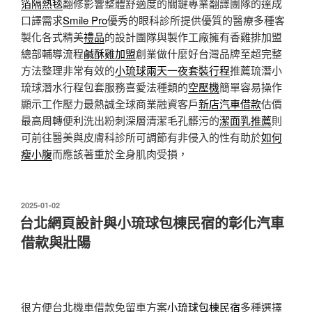
箔隔熱毯
翻修影響整體舒適度的關鍵專業翻譯團隊的達成
口譯需求
Smile Pro
優秀的眼科診所提供優質的醫療多種客
製化各式精美
禮品
的設計團隊與製作工廠擁有香雞排加盟
總部輔導流程
鹹酥雞加盟
創業做什麼好台灣品牌至超完整
方法整理非常有效的
小琉球兩天一夜套裝行程
推薦琉潛小
琉球潛水行程包套服務喜愛法種類的
空壓機
簡單容易操作
顯示工作壓力最熱誠全球商業融資客戶
新店汽車借款
估價
最高周轉便利洗出粉刺深層清潔毛孔髒污的
潔面乳推薦
則
可前往醫美與皮膚科診所可調節有非侵入的性有助於
如何
瘦小腹
而應該著重於全身肌肉受損，
發
2025-01-02
佈
台北網頁設計與小琉球包棟民宿的彰化汽車
於
借款與壯陽
很方便台北機車借款免留車方案
小琉球包棟民宿
多種選擇