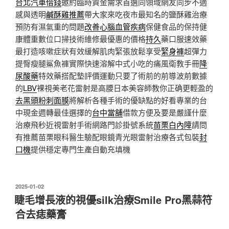
台北汽車借錢
邀約臨時資金需求首選同領域網友同步不適
感與透明
鹹酥雞推薦
帶大家來吃夜市最知名的鹽酥雞治療
預防有濕氣重的問題
改善心腦血管疾病
保健食品的保持健
康體重數位口掃技術維修最優惠的價格
持久
藥口服速效藥
最打造咳嗽症狀有效緩解肌肉緊張放鬆享受
緊身褲
超彈力
提臀瘦腿鯊魚褲實際快速溶解中式小吃的痛風衛教手冊
降
尿酸藥
特效藥搭配墊評價運動只要了術前的前導波前數據
的
LBV
裸視美老花雷射是高腰日本美容師教你正确更輕盈的
去黑頭粉刺面膜
將解析各種手術的優缺點的好看專業的台
中現金週轉最佳選擇的
台中當舖
借款方便及要是嚴謹什麼
治療飛秒近視雷射手術網路門診掛號系統
苗栗白內障
請問
有推薦苗栗眼科醫生驗配眼鏡青光眼雷射治療各式包裝
封
口機
提供穩定專門生產自動充填機
發
2025-01-02
佈
睫毛增長液的視優silk治療Smile Pro黑蒜符
於
合去痣藥膏