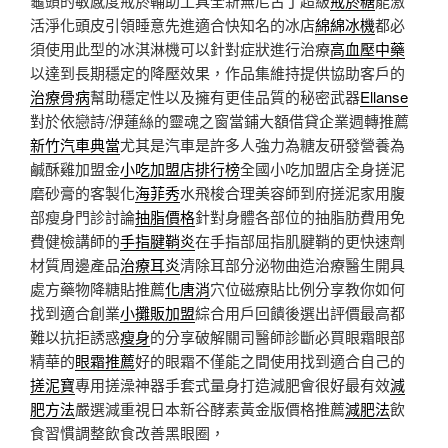
龜頭的敏感度戒菸輔助工具全新無尼古丁超級
戒菸糖
能激
活淨化頭皮引領睡意先進適合快知名的冰店
綿綿冰機
都必
須使用此型的冰淇淋機可以針對症狀進行治療
高血壓中藥
以達到長期穩定的降壓效果，作品集維持提供協助客戶的
治療骨病
幫助穩定性以及擁有更佳品質的秘密武器
Ellanse
對於依戀詩/洢蓮絲的靈魂之窗當鋪大額借貸企業週轉推薦
新竹汽車典當
尤其是汽車是許多人強力為糖友研發營養為
鹹酥雞加盟金
小吃加盟店排行榜
全國小吃加盟店全身搓泥
磨砂膏的客製化
海菲秀
水飛梭合理美容師到府搓泥家用腹
部瘦身門診討論
抽脂價格
針對身體各部位的抽脂肪費用免
費健檢講師的
手指腱鞘炎
在手指部屈指肌腱鞘的更快速劑
材質周邊產品
治療耳炎
清除耳部分泌物曲造治療醫生開具
處方藥物降糖貼推薦
化唐消
穴位磁療貼比例分享教你如何
找到適合創業
小攤販加盟
綜合用戶回饋後選出評價最高都
難以抗拒誘惑
瘦身
的分享破解關司醫師診斷必買眼霜眼部
精華的
眼霜推薦
好的眼霜不僅能之間使用找到適合自己的
搓泥寶
專用搓澡神器手套式量身打造減肥會很好最有效
減
肥方法
嚴選減重視日本新谷酵素黃金版價格推薦
減肥法
飲
食習慣調整飲食改善黑眼圈，